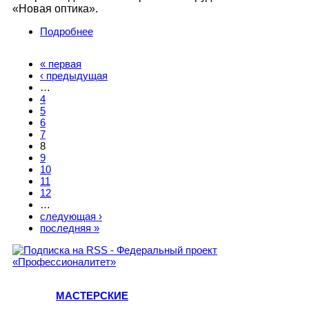
«Новая оптика».
Подробнее
о «МЕДИЦИНА И ФАРМАЦИЯ»
« первая
Страницы
‹ предыдущая
…
4
5
6
7
8
9
10
11
12
…
следующая ›
последняя »
МАСТЕРСКИЕ