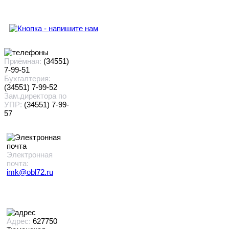
Приёмная:
(34551)
7-99-51
Бухгалтерия:
(34551) 7-99-52
Зам.директора по
УПР:
(34551) 7-99-
57
Электронная
почта:
imk@obl72.ru
Адрес:
627750