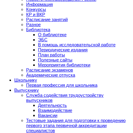
Информация
Конкурсы
КР и ВКР
Расписание занятий
Разное
Библиотека
О библиотеке
ЭБС
В помощь исследовательской работе
Периодические издания
План работы
Полезные сайты
Мероприятия библиотеки
Расписание экзаменов
Академические отпуска
Школьнику
Первая профессия для школьника
Выпускнику
Служба содействия трудоустройству
выпускников
Деятельность
Взаимодействие
Вакансии
Тестовые задания для подготовки к проведению
первого этапа первичной аккредитации
специалистов