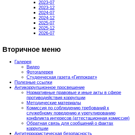
2023-07
2023-12
2024-07
2024-12
2025-07
2025-12
2026-07
Вторичное меню
Галерея
Видео
Фотогалерея
Студенческая газета «Гиппократ»
Полезные ссылки
Антикоррупционное просвещение
Нормативные правовые и иные акты в сфере
противодействия коррупции
Методические материалы
Комиссия по соблюдению требований к
служебному поведению и урегулированию
конфликта интересов (аттестационная комиссия)
Обратная связь для сообщений о фактах
коррупции
Антитеррористическая безопасность